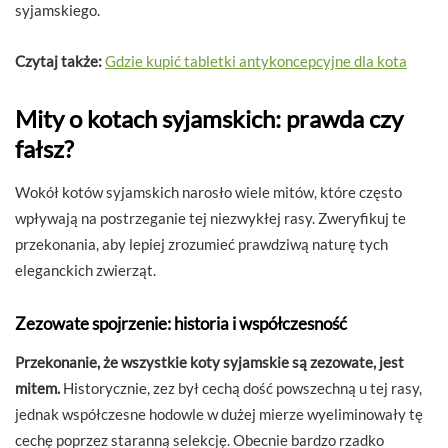
syjamskiego.
Czytaj także:
Gdzie kupić tabletki antykoncepcyjne dla kota
Mity o kotach syjamskich: prawda czy
fałsz?
Wokół kotów syjamskich narosło wiele mitów, które często
wpływają na postrzeganie tej niezwykłej rasy. Zweryfikuj te
przekonania, aby lepiej zrozumieć prawdziwą naturę tych
eleganckich zwierząt.
Zezowate spojrzenie: historia i współczesność
Przekonanie, że wszystkie koty syjamskie są zezowate, jest
mitem.
Historycznie, zez był cechą dość powszechną u tej rasy,
jednak współczesne hodowle w dużej mierze wyeliminowały tę
cechę poprzez staranną selekcję. Obecnie bardzo rzadko