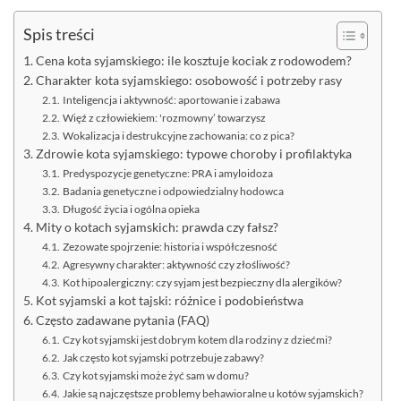
Spis treści
Cena kota syjamskiego: ile kosztuje kociak z rodowodem?
Charakter kota syjamskiego: osobowość i potrzeby rasy
Inteligencja i aktywność: aportowanie i zabawa
Więź z człowiekiem: 'rozmowny’ towarzysz
Wokalizacja i destrukcyjne zachowania: co z pica?
Zdrowie kota syjamskiego: typowe choroby i profilaktyka
Predyspozycje genetyczne: PRA i amyloidoza
Badania genetyczne i odpowiedzialny hodowca
Długość życia i ogólna opieka
Mity o kotach syjamskich: prawda czy fałsz?
Zezowate spojrzenie: historia i współczesność
Agresywny charakter: aktywność czy złośliwość?
Kot hipoalergiczny: czy syjam jest bezpieczny dla alergików?
Kot syjamski a kot tajski: różnice i podobieństwa
Często zadawane pytania (FAQ)
Czy kot syjamski jest dobrym kotem dla rodziny z dziećmi?
Jak często kot syjamski potrzebuje zabawy?
Czy kot syjamski może żyć sam w domu?
Jakie są najczęstsze problemy behawioralne u kotów syjamskich?