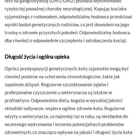
test na gangliozydozę (GM1/GM2) pozwala wyeliminować
ryzyko tej poważnej choroby neurologicznej. Kupując kociaka
syjamskiego z rodowodem, odpowiedzialny hodowca przedstawi
wyniki badań genetycznych rodziców, co jest dowodem na jego
troskę o zdrowie przyszłych pokoleń. Odpowiedzialny hodowca
dba również o odpowiednie szczepienia i odrobaczenia kociąt.
Długość życia i ogólna opieka
Oprócz predyspozycji genetycznych, koty syjamskie mogą być
również podatne na schorzenia stomatologiczne, takie jak
zapalenie dziąseł. Regularne szczotkowanie zębów i
profesjonalne czyszczenie u weterynarza są istotne w
profilaktyce. Odpowiednia dieta, bogata w wysokiej jakości
składniki odżywcze, wspiera ogólne zdrowie kota. Regularne
wizyty u weterynarza, co najmniej raz w roku, są niezbędne do
wczesnego wykrywania i leczenia potencjalnych problemów
zdrowotnych, co znacząco wpływa na jakość i długość życia kota