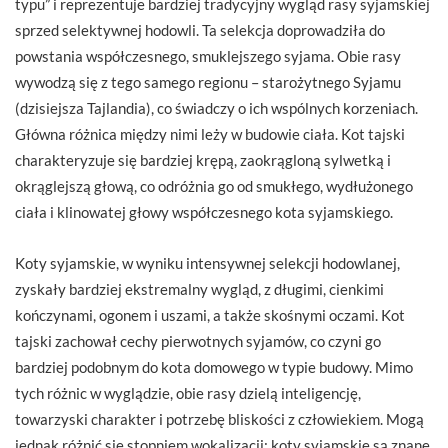
typu” i reprezentuje bardziej tradycyjny wygląd rasy syjamskiej
sprzed selektywnej hodowli. Ta selekcja doprowadziła do
powstania współczesnego, smuklejszego syjama. Obie rasy
wywodzą się z tego samego regionu – starożytnego Syjamu
(dzisiejsza Tajlandia), co świadczy o ich wspólnych korzeniach.
Główna różnica między nimi leży w budowie ciała. Kot tajski
charakteryzuje się bardziej krępą, zaokrągloną sylwetką i
okrąglejszą głową, co odróżnia go od smukłego, wydłużonego
ciała i klinowatej głowy współczesnego kota syjamskiego.
Koty syjamskie, w wyniku intensywnej selekcji hodowlanej,
zyskały bardziej ekstremalny wygląd, z długimi, cienkimi
kończynami, ogonem i uszami, a także skośnymi oczami. Kot
tajski zachował cechy pierwotnych syjamów, co czyni go
bardziej podobnym do kota domowego w typie budowy. Mimo
tych różnic w wyglądzie, obie rasy dzielą inteligencję,
towarzyski charakter i potrzebę bliskości z człowiekiem. Mogą
jednak różnić się stopniem wokalizacji; koty syjamskie są znane