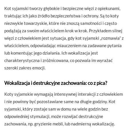
Kot syjamski tworzy głębokie i bezpieczne więzi z opiekunami,
traktując ich jako źródło bezpieczeństwa i ochrony. Są to koty
niezwykle towarzyskie, które nie znoszą samotności i często
podążają za swoim właścicielem krok w krok. Przykładem silnej
więzi z człowiekiem jest sytuacja, gdy kot syjamski „rozmawia” z
właścicielem, odpowiadając miauczeniem na zadawane pytania
lub komentując jego działania. Ich wokalizacja jest
charakterystyczna i zróżnicowana, co pozwala im wyrażać
szeroki zakres emocji.
Wokalizacja i destrukcyjne zachowania: co z pica?
Koty syjamskie wymagają intensywnej interakcji z człowiekiem
i nie powinny być pozostawiane same na długie godziny. Kot
syjamski, który zostaje sam w domu na wiele godzin bez
odpowiedniej stymulacji, może rozwijać destrukcyjne
zachowania, np. gryzienie mebli, lub nadmierną wokalizację.