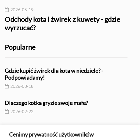
2026-05-19
20
Odchody kota i żwirek z kuwety - gdzie
Kot 
wyrzucać?
cha
Popularne
Gdzie kupić żwirek dla kota w niedziele? -
Podpowiadamy!
2026-03-18
Dlaczego kotka gryzie swoje małe?
2026-02-22
Kiedy kotki zaczynają same jeść?
Cenimy prywatność użytkowników
2026-05-29