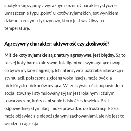
spotyka się syjamy z wyraźnym zezem. Charakterystyczne
umaszczenie typu „point” u kotów syjamskich jest wynikiem
działania enzymu tyrozynazy, który jest wrażliwy na
temperaturę.
Agresywny charakter: aktywność czy złośliwość?
Mit, że koty syjamskie są z natury agresywne, jest błędny.
Są to
raczej koty bardzo aktywne, inteligentne i wymagające uwagi,
co bywa mylone z agresją. Ich intensywna potrzeba interakcji i
stymulacji, połączona z głośną wokalizacją, może być dla
niektórych opiekunów myląca. W rzeczywistości, odpowiednio
socjalizowany i stymulowany syjam jest lojalnym i czułym
towarzyszem, który ceni sobie bliskość człowieka. Brak
odpowiedniej stymulacji może prowadzić do frustracji, która
może objawiać się niepożądanymi zachowaniami, ale nie jest to
wrodzona agresja.