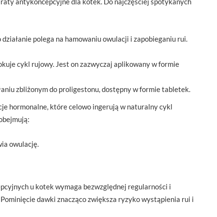
raty antykoncepcyjne dla kotek. Do najczęściej spotykanych
działanie polega na hamowaniu owulacji i zapobieganiu rui.
okuje cykl rujowy. Jest on zazwyczaj aplikowany w formie
niu zbliżonym do proligestonu, dostępny w formie tabletek.
e hormonalne, które celowo ingerują w naturalny cykl
obejmują:
ia owulację.
epcyjnych u kotek wymaga bezwzględnej regularności i
. Pominięcie dawki znacząco zwiększa ryzyko wystąpienia rui i