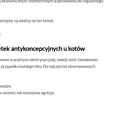
ziej ekonomicznym i komfortowym w porównaniu do regularnego
dostępne są analizy na ten temat.
y
etek antykoncepcyjnych u kotów
sowane w praktyce weterynaryjnej, należy mieć świadomość
w przypadku każdego leku. Do najczęściej obserwowanych
 wadze.
a senność lub wzmożona agresja.