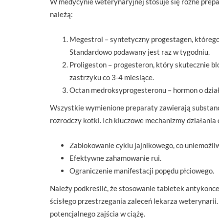
W medycynie weterynaryjnej stosuje się różne prepa
należą:
Megestrol – syntetyczny progestagen, którego 
Standardowo podawany jest raz w tygodniu.
Proligeston – progesteron, który skutecznie bl
zastrzyku co 3-4 miesiące.
Octan medroksyprogesteronu – hormon o działa
Wszystkie wymienione preparaty zawierają substancj
rozrodczy kotki. Ich kluczowe mechanizmy działania 
Zablokowanie cyklu jajnikowego, co uniemożliw
Efektywne zahamowanie rui.
Ograniczenie manifestacji popędu płciowego.
Należy podkreślić, że stosowanie tabletek antykonc
ścisłego przestrzegania zaleceń lekarza weterynarii
potencjalnego zajścia w ciążę.