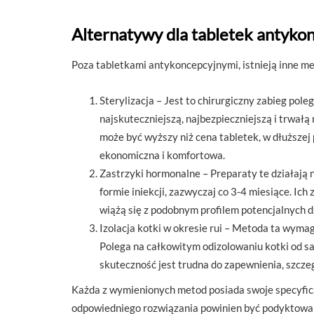
Alternatywy dla tabletek antyko
Poza tabletkami antykoncepcyjnymi, istnieją inne me
Sterylizacja – Jest to chirurgiczny zabieg pole
najskuteczniejszą, najbezpieczniejszą i trwał
może być wyższy niż cena tabletek, w dłuższej 
ekonomiczna i komfortowa.
Zastrzyki hormonalne – Preparaty te działają 
formie iniekcji, zazwyczaj co 3-4 miesiące. Ic
wiążą się z podobnym profilem potencjalnych d
Izolacja kotki w okresie rui – Metoda ta wyma
Polega na całkowitym odizolowaniu kotki od sam
skuteczność jest trudna do zapewnienia, szcz
Każda z wymienionych metod posiada swoje specyficz
odpowiedniego rozwiązania powinien być podyktowany