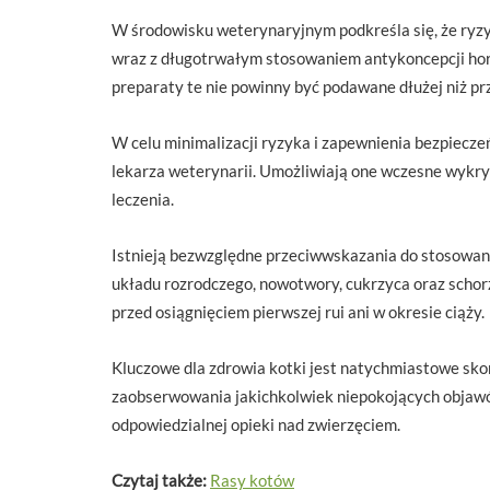
W środowisku weterynaryjnym podkreśla się, że ryz
wraz z długotrwałym stosowaniem antykoncepcji horm
preparaty te nie powinny być podawane dłużej niż prze
W celu minimalizacji ryzyka i zapewnienia bezpiecze
lekarza weterynarii. Umożliwiają one wczesne wykry
leczenia.
Istnieją bezwzględne przeciwwskazania do stosowania
układu rozrodczego, nowotwory, cukrzyca oraz scho
przed osiągnięciem pierwszej rui ani w okresie ciąży.
Kluczowe dla zdrowia kotki jest natychmiastowe sko
zaobserwowania jakichkolwiek niepokojących objaw
odpowiedzialnej opieki nad zwierzęciem.
Czytaj także:
Rasy kotów