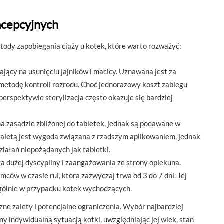
ncepcyjnych
tody zapobiegania ciąży u kotek, które warto rozważyć:
gający na usunięciu jajników i macicy. Uznawana jest za
ą metodę kontroli rozrodu. Choć jednorazowy koszt zabiegu
perspektywie sterylizacja często okazuje się bardziej
na zasadzie zbliżonej do tabletek, jednak są podawane w
h zaletą jest wygoda związana z rzadszym aplikowaniem, jednak
ziałań niepożądanych jak tabletki.
ga dużej dyscypliny i zaangażowania ze strony opiekuna.
ców w czasie rui, która zazwyczaj trwa od 3 do 7 dni. Jej
ególnie w przypadku kotek wychodzących.
ne zalety i potencjalne ograniczenia. Wybór najbardziej
 indywidualną sytuacją kotki, uwzględniając jej wiek, stan