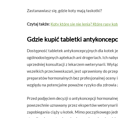
Zastanawiasz się, gdzie koty mają łaskotki?
Czytaj także:
Koty które się nie lenią? Które rasy k
Gdzie kupić tabletki antykoncepc
Dostępność tabletek antykoncepcyjnych dla kotek jes
ogólnodostępnych aptekach ani drogeriach. Ich nabyc
uprzedniej konsultacji z lekarzem weterynarii. Wyłąc
wszelkich przeciwwskazań, jest uprawniony do przep
preparatów hormonalnych bez profesjonalnej oceny i
względu na potencjalne poważne ryzyko dla zdrowia 
Przed podjęciem decyzji o antykoncepcji hormonalnej, 
powszechnie uznawany przez ekspertów weterynarii z
zapobiegania ciąży u kotek. Mimo początkowego je