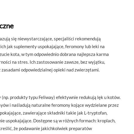
iczne
zują się niewystarczające, specjaliści rekomendują
ch jak suplementy uspokajające, feromony lub leki na
czucie kota, w tym odpowiednio dobrana najlepsza karma
ności na stres. Ich zastosowanie zawsze, bez wyjątku,
z zasadami odpowiedzialnej opieki nad zwierzętami.
(np. produkty typu Feliway) efektywnie redukują lęk u kotów.
ayów i naśladują naturalne feromony kojące wydzielane przez
ajające, zawierające składniki takie jak L-tryptofan,
nie uspokajające. Dostępne są w różnych formach: kroplach,
kreślić, że podawanie jakichkolwiek preparatów