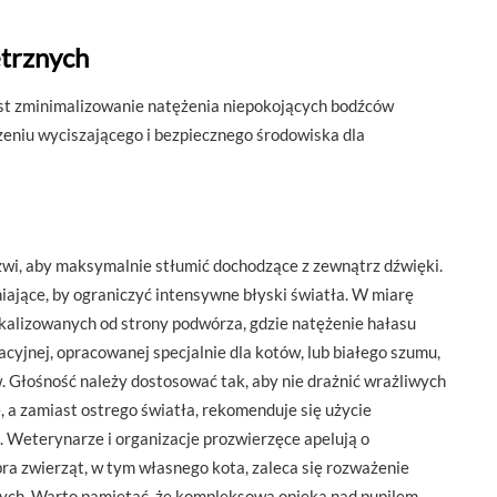
trznych
est zminimalizowanie natężenia niepokojących bodźców
eniu wyciszającego i bezpiecznego środowiska dla
rzwi, aby maksymalnie stłumić dochodzące z zewnątrz dźwięki.
niające, by ograniczyć intensywne błyski światła. W miarę
okalizowanych od strony podwórza, gdzie natężenie hałasu
cyjnej, opracowanej specjalnie dla kotów, lub białego szumu,
 Głośność należy dostosować tak, aby nie drażnić wrażliwych
 a zamiast ostrego światła, rekomenduje się użycie
. Weterynarze i organizacje prozwierzęce apelują o
ra zwierząt, w tym własnego kota, zaleca się rozważenie
owych. Warto pamiętać, że kompleksowa opieka nad pupilem,