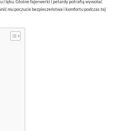
 i lęku. Głośne fajerwerki i petardy potrafią wywołać
wnić mu poczucie bezpieczeństwa i komfortu podczas tej