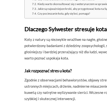
Kiedy warto skonsultować się z weterynarzem w sprawie
Jakie są najważniejsze kroki, aby przygotować kota na S
Czy pocieszanie kota, gdy się boi, pomaga?
Dlaczego Sylwester stresuje kota
Koty z natury są niezwykle wrażliwe na nagłe, głośne
potwierdzony badaniami z dziedziny zoopsychologii, 
głośniejszy i bardziej przerażający niż dla ludzi, wy
warto poznać uspokaja kota.
Jak rozpoznać stres u kota?
Zgodnie z obserwacjami behawiorystów, objawy stres
ustronnych miejscach, drżenie, nadmierne miauczenie
kuwetą czy natrętne wylizywanie sierści. Wczesne r
szybkiej i skutecznej interwencji.