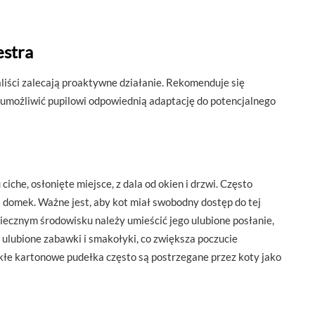
estra
liści zalecają proaktywne działanie. Rekomenduje się
 umożliwić pupilowi odpowiednią adaptację do potencjalnego
he, osłonięte miejsce, z dala od okien i drzwi. Często
 domek. Ważne jest, aby kot miał swobodny dostęp do tej
piecznym środowisku należy umieścić jego ulubione posłanie,
ulubione zabawki i smakołyki, co zwiększa poczucie
e kartonowe pudełka często są postrzegane przez koty jako