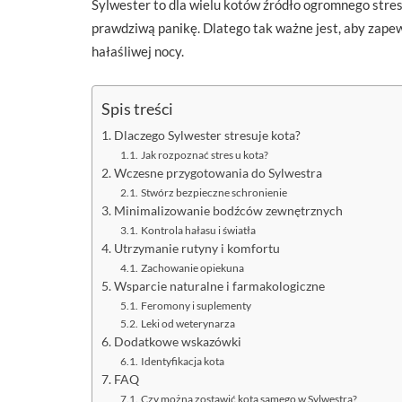
Sylwester to dla wielu kotów źródło ogromnego stresu
prawdziwą panikę. Dlatego tak ważne jest, aby zape
hałaśliwej nocy.
Spis treści
Dlaczego Sylwester stresuje kota?
Jak rozpoznać stres u kota?
Wczesne przygotowania do Sylwestra
Stwórz bezpieczne schronienie
Minimalizowanie bodźców zewnętrznych
Kontrola hałasu i światła
Utrzymanie rutyny i komfortu
Zachowanie opiekuna
Wsparcie naturalne i farmakologiczne
Feromony i suplementy
Leki od weterynarza
Dodatkowe wskazówki
Identyfikacja kota
FAQ
Czy można zostawić kota samego w Sylwestra?