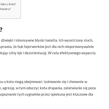
 lęku u kota?
ylwestra?
?
 dźwięki i intensywne błyski światła. Ich wyostrzony słuch,
sprawia, że huk fajerwerków jest dla nich nieporównywalnie
wołując silny lęk i dezorientację. W celu efektywnego wsparcia
u u kota mogą obejmować: izolowanie się i chowanie w
, agresję, w tym oduczyc kota drapania, załatwianie się poza
ozpoznanie tych sygnałów przez opiekuna jest kluczowe dla