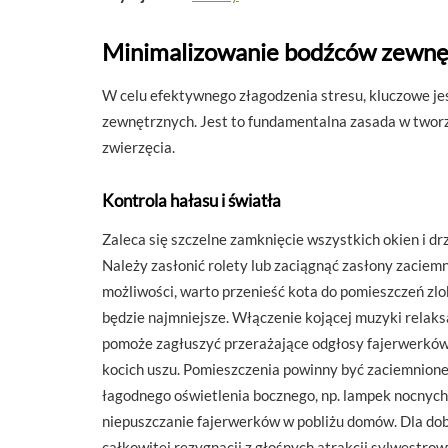
Minimalizowanie bodźców zewnę
W celu efektywnego złagodzenia stresu, kluczowe j
zewnętrznych. Jest to fundamentalna zasada w tworz
zwierzęcia.
Kontrola hałasu i światła
Zaleca się szczelne zamknięcie wszystkich okien i d
Należy zasłonić rolety lub zaciągnąć zasłony zaciem
możliwości, warto przenieść kota do pomieszczeń zl
będzie najmniejsze. Włączenie kojącej muzyki relaksa
pomoże zagłuszyć przerażające odgłosy fajerwerków.
kocich uszu. Pomieszczenia powinny być zaciemnione,
łagodnego oświetlenia bocznego, np. lampek nocnych
niepuszczanie fajerwerków w pobliżu domów. Dla dob
całkowitej rezygnacji z głośnych atrakcji sylwestr